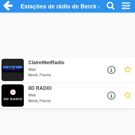
Estações de rádio de Berck - Ouça Onlin
ClairetNetRadio
Web
Berck, France
8D RADIO
Web
Berck, France