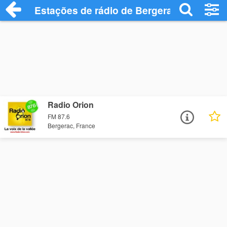
Estações de rádio de Bergerac - Ouça On
Radio Orion
FM 87.6
Bergerac, France