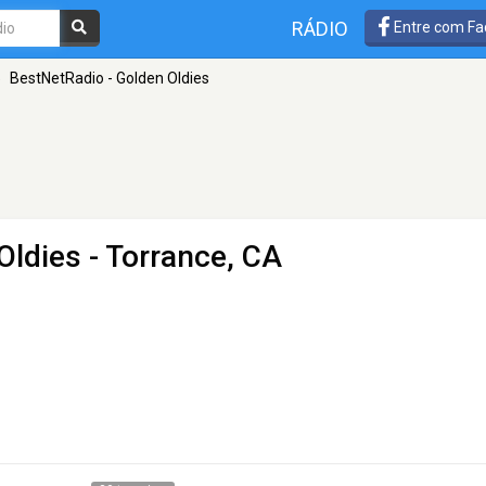
RÁDIO
Entre com Fa
»
BestNetRadio - Golden Oldies
Oldies
- Torrance, CA