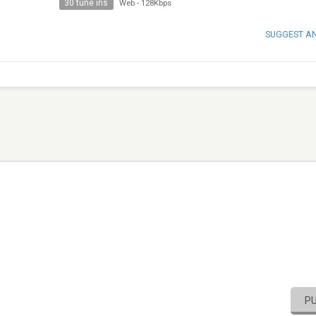
30 tune ins
Web
-
128Kbps
SUGGEST A
P