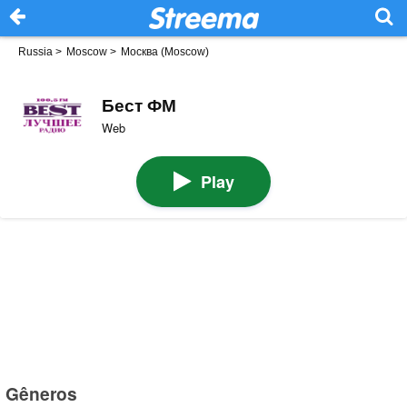
Russia
>
Moscow
>
Москва (Moscow)
Бест ФМ
Web
Play
Gêneros