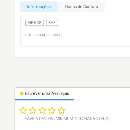
Informações
Dados de Contato
HIP HOP
RAP
UNITED STATES
·
INGLÊS
Escrever uma Avaliação