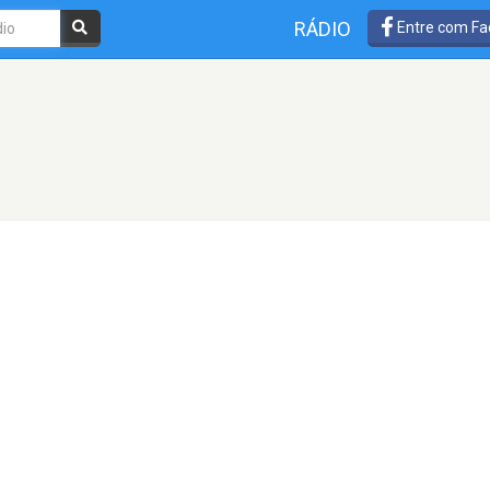
RÁDIO
Entre com Fa