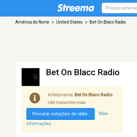
América do Norte
»
United States
»
Bet On Blacc Radio
Bet On Blacc Radio
Infelizmente,
Bet On Blacc Radio
não transmite mais.
Procurar estações de rádio
Mais
informações