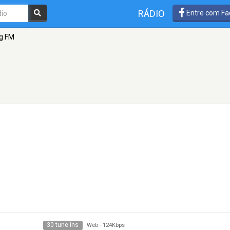
RÁDIO
Entre com Fa
g FM
30 tune ins
Web
-
124Kbps