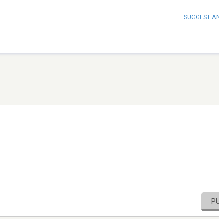
SUGGEST A
P