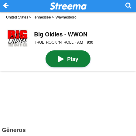
United States
>
Tennessee
>
Waynesboro
Big Oldies - WWON
TRUE ROCK 'N' ROLL · AM · 930
Play
Gêneros