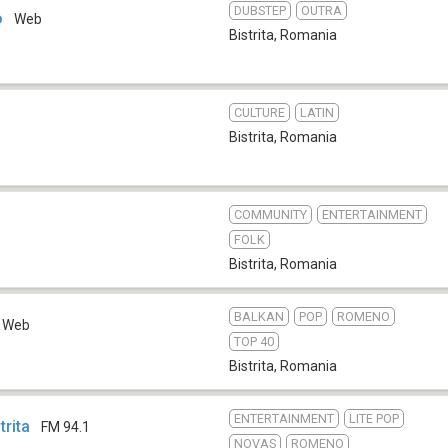
DUBSTEP
OUTRA
o
Web
Bistrita
,
Romania
CULTURE
LATIN
Bistrita
,
Romania
COMMUNITY
ENTERTAINMENT
FOLK
Bistrita
,
Romania
BALKAN
POP
ROMENO
Web
TOP 40
Bistrita
,
Romania
ENTERTAINMENT
LITE POP
trita
FM 94.1
NOVAS
ROMENO