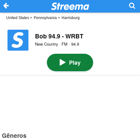
United States
>
Pennsylvania
>
Harrisburg
Bob 94.9 - WRBT
New Country · FM · 94.9
Play
Gêneros