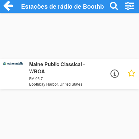
Estações de rádio de Boothbay Harbor -
Maine Public Classical -
WBQA
FM 96.7
Boothbay Harbor, United States