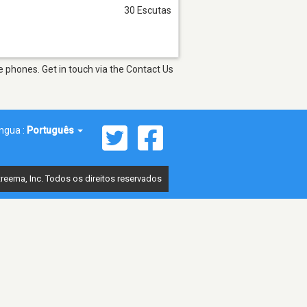
30 Escutas
 phones. Get in touch via the Contact Us
íngua :
Português
reema, Inc. Todos os direitos reservados