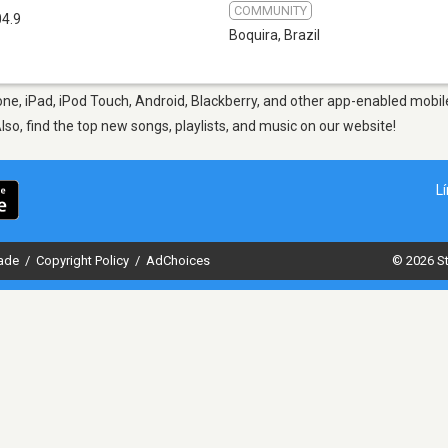
COMMUNITY
04.9
Boquira
,
Brazil
ne, iPad, iPod Touch, Android, Blackberry, and other app-enabled mobile
Also, find the top new songs, playlists, and music on our website!
L
dade
/
Copyright Policy
/
AdChoices
© 2026 St