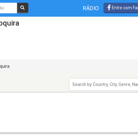
RÁDIO
Entre com Fa
oquira
quira