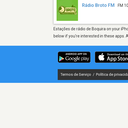
Rádio Broto FM
FM 1
Estações de rádio de Boquira on your iPho
below if you're interested in these apps. 
Termos de Serviço
/
Política de privaci