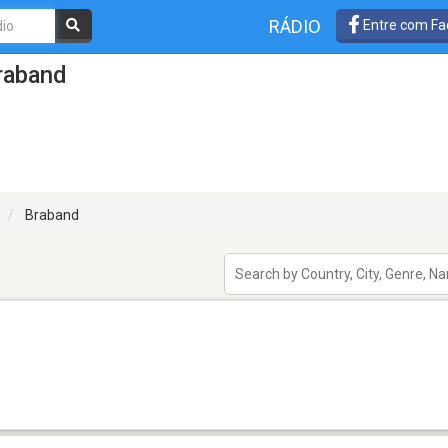
RÁDIO
Entre com Fa
raband
Braband