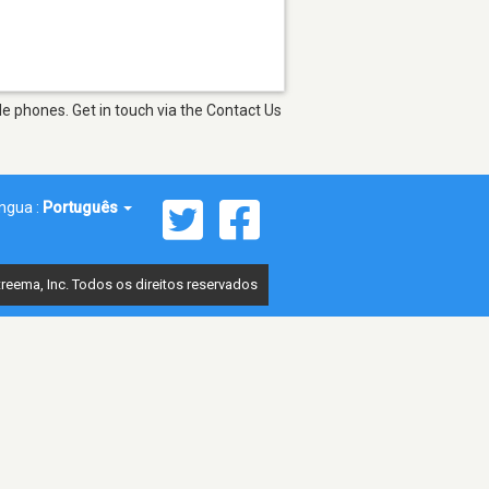
e phones. Get in touch via the Contact Us
íngua :
Português
reema, Inc. Todos os direitos reservados