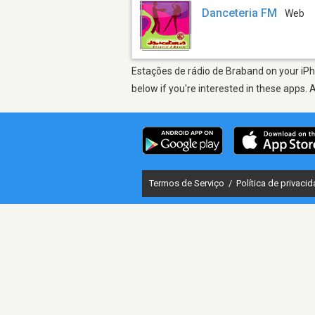
Danceteria FM
Web
Estações de rádio de Braband on your iPho
below if you're interested in these apps. 
Termos de Serviço
/
Política de privaci