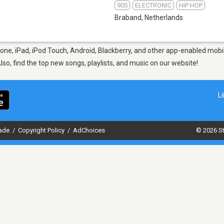
90S
ELECTRONIC
HIP HOP
Braband
,
Netherlands
ne, iPad, iPod Touch, Android, Blackberry, and other app-enabled mobil
Also, find the top new songs, playlists, and music on our website!
L
dade
/
Copyright Policy
/
AdChoices
© 2026 St