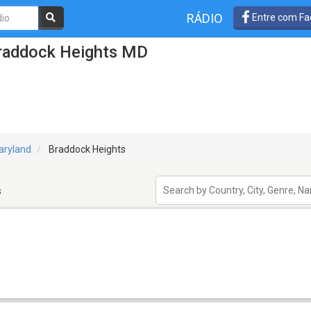
RÁDIO
Entre com Fa
raddock Heights MD
aryland
Braddock Heights
s