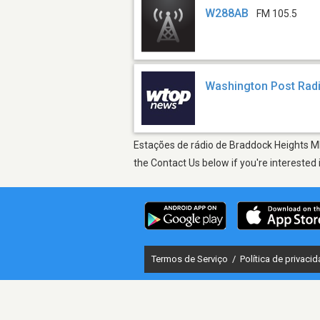
W288AB
FM 105.5
Washington Post Rad
Estações de rádio de Braddock Heights MD
the Contact Us below if you're interested 
Termos de Serviço
/
Política de privaci