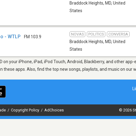
Braddock Heights, MD
,
United
States
NOVAS
POLITICS
CONVERSA
io - WTLP
FM 103.9
Braddock Heights, MD
,
United
States
 on your iPhone, iPad, iPod Touch, Android, Blackberry, and other app-
in these apps. Also, find the top new songs, playlists, and music on our 
L
dade
/
Copyright Policy
/
AdChoices
© 2026 St