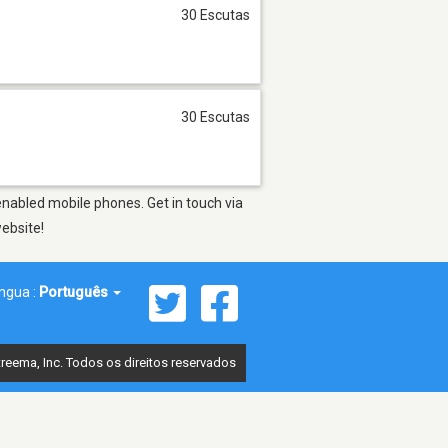
30 Escutas
30 Escutas
enabled mobile phones. Get in touch via
website!
íngua :
Português
reema, Inc. Todos os direitos reservados