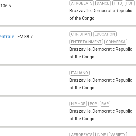
AFROBEATS
DANCE
HITS
POP
 106.5
Brazzaville
,
Democratic Republic
of the Congo
CHRISTIAN
EDUCATION
ntrale
FM 88.7
ENTERTAINMENT
CONVERSA
Brazzaville
,
Democratic Republic
of the Congo
ITALIANO
Brazzaville
,
Democratic Republic
of the Congo
HIP HOP
POP
RAP
Brazzaville
,
Democratic Republic
of the Congo
AFROBEATS
INDIE
VARIETY