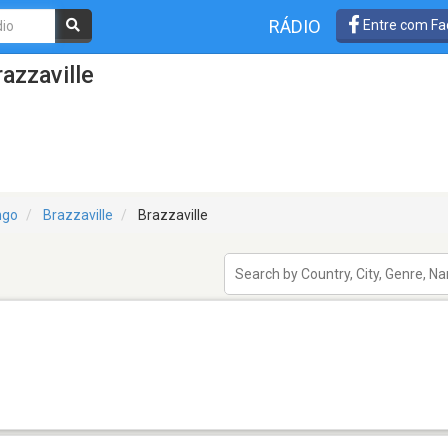
RÁDIO
Entre com Fa
azzaville
ngo
Brazzaville
Brazzaville