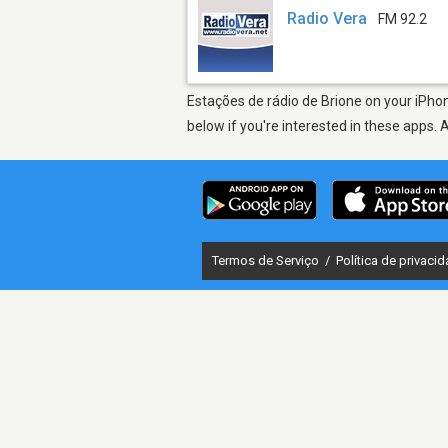
Radio Vera
FM 92.2
Estações de rádio de Brione on your iPhon
below if you're interested in these apps. 
Termos de Serviço
/
Política de privaci