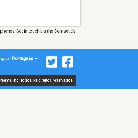
phones. Get in touch via the Contact Us
íngua :
Português
reema, Inc. Todos os direitos reservados