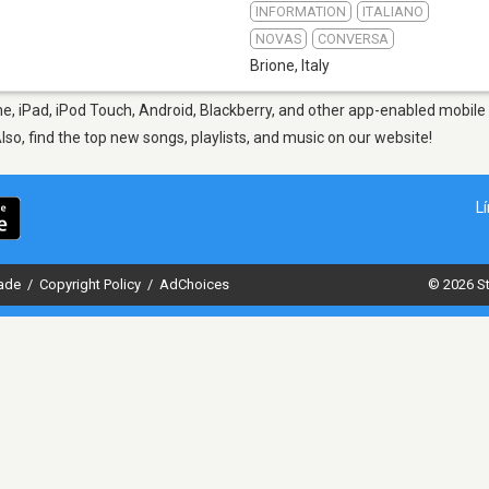
INFORMATION
ITALIANO
NOVAS
CONVERSA
Brione
,
Italy
e, iPad, iPod Touch, Android, Blackberry, and other app-enabled mobile 
Also, find the top new songs, playlists, and music on our website!
L
dade
/
Copyright Policy
/
AdChoices
© 2026 St