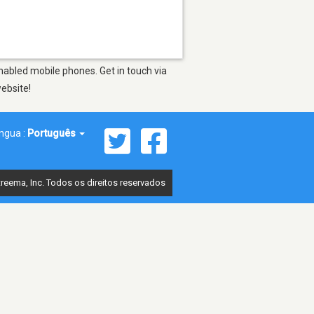
nabled mobile phones. Get in touch via
website!
íngua :
Português
reema, Inc. Todos os direitos reservados