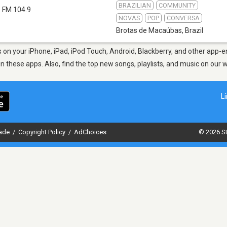
BRAZILIAN
COMMUNITY
FM 104.9
NOVAS
POP
CONVERSA
Brotas de Macaúbas
,
Brazil
on your iPhone, iPad, iPod Touch, Android, Blackberry, and other app-e
in these apps. Also, find the top new songs, playlists, and music on our 
L
dade
/
Copyright Policy
/
AdChoices
© 2026 St