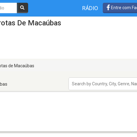
RÁDIO
Entre com Fa
rotas De Macaúbas
otas de Macaúbas
úbas