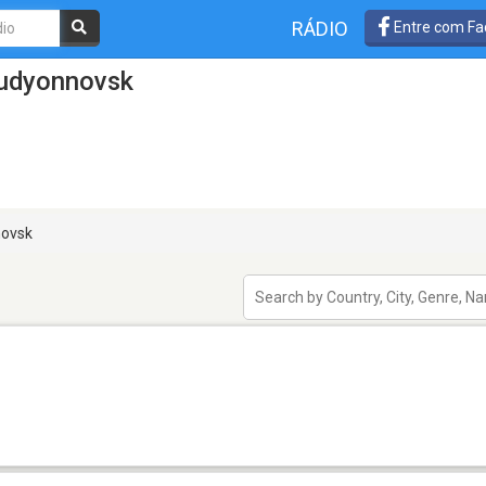
RÁDIO
Entre com Fa
Budyonnovsk
ovsk