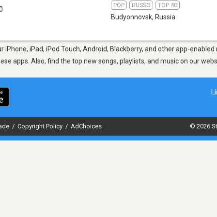
POP
RUSSO
TOP 40
0
Budyonnovsk
,
Russia
 iPhone, iPad, iPod Touch, Android, Blackberry, and other app-enabled m
hese apps. Also, find the top new songs, playlists, and music on our webs
L
dade
/
Copyright Policy
/
AdChoices
© 2026 St