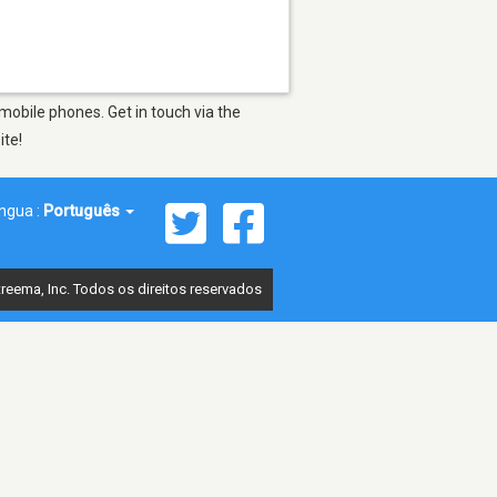
obile phones. Get in touch via the
ite!
íngua :
Português
reema, Inc. Todos os direitos reservados