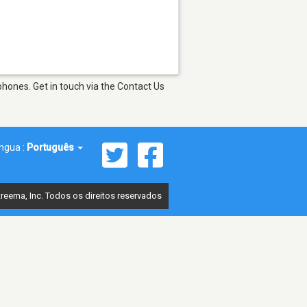
phones. Get in touch via the Contact Us
íngua :
Português
reema, Inc. Todos os direitos reservados