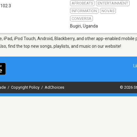
AFROBEATS
ENTERTAINMENT
 102.3
INFORMATION
NOVAS
CONVERSA
Bugiri
,
Uganda
e, iPad, iPod Touch, Android, Blackberry, and other app-enabled mobile 
Also, find the top new songs, playlists, and music on our website!
L
dade
/
Copyright Policy
/
AdChoices
© 2026 St