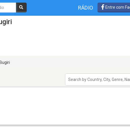
RÁDIO
Entre com Fa
giri
Bugiri