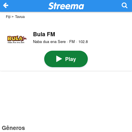
Fiji
>
Tavua
Bula FM
Naba dua ena Sere · FM · 102.8
Play
Gêneros