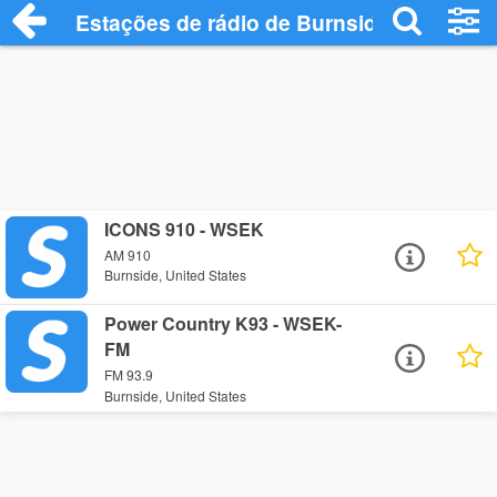
Estações de rádio de Burnside - Ouça On
ICONS 910 - WSEK
AM 910
Burnside, United States
Power Country K93 - WSEK-
FM
FM 93.9
Burnside, United States