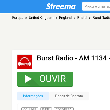
Europa
»
United Kingdom
»
England
»
Bristol
»
Burst Radi
Burst Radio
- AM 1134 -
OUVIR
Informações
Dados de Contato
COLLEGE
INDIE
CONVERSA