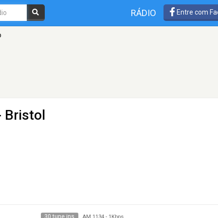
RÁDIO
Entre com Fa
o
 Bristol
30 tune ins
AM 1134
-
1Kbps