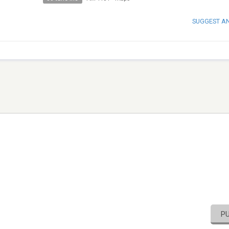
SUGGEST A
P