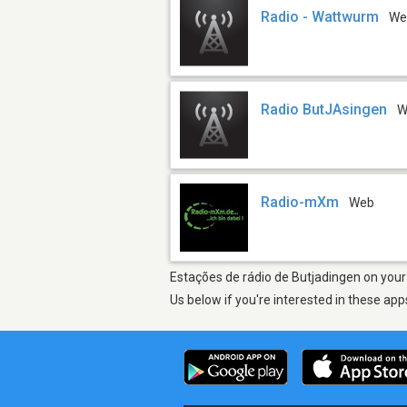
Radio - Wattwurm
We
Radio ButJAsingen
W
Radio-mXm
Web
Estações de rádio de Butjadingen on your 
Us below if you're interested in these app