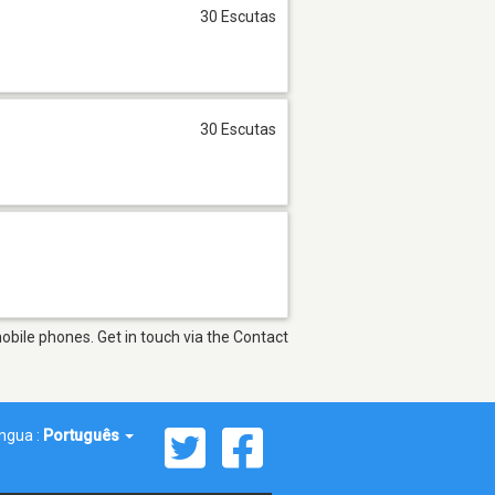
30 Escutas
30 Escutas
obile phones. Get in touch via the Contact
íngua :
Português