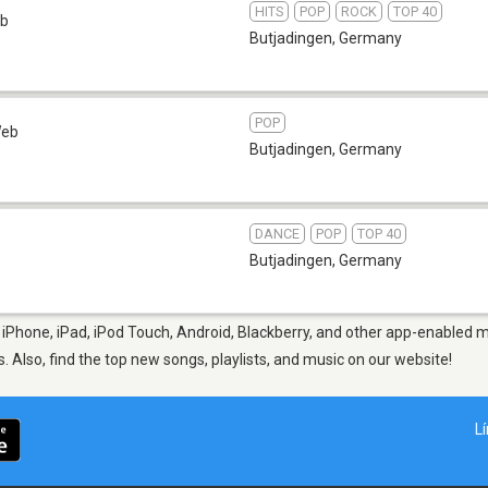
HITS
POP
ROCK
TOP 40
b
Butjadingen
,
Germany
POP
eb
Butjadingen
,
Germany
DANCE
POP
TOP 40
Butjadingen
,
Germany
iPhone, iPad, iPod Touch, Android, Blackberry, and other app-enabled m
s. Also, find the top new songs, playlists, and music on our website!
L