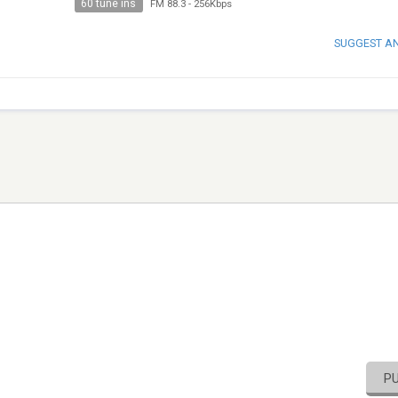
60 tune ins
FM 88.3
-
256Kbps
SUGGEST A
P