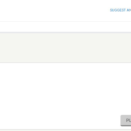
SUGGEST A
P