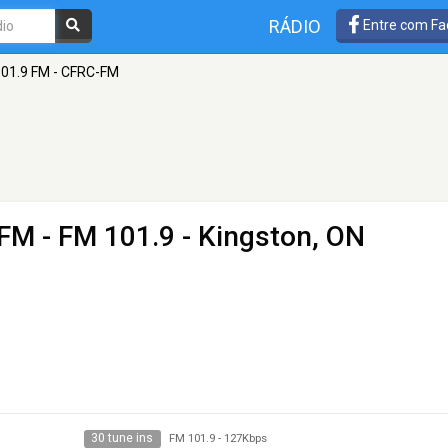
RÁDIO
Entre com Fa
01.9 FM - CFRC-FM
-FM
- FM 101.9 - Kingston, ON
30 tune ins
FM 101.9
-
127Kbps