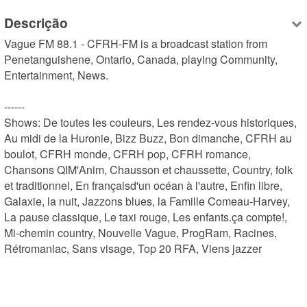
Descrição
Vague FM 88.1 - CFRH-FM is a broadcast station from 
Penetanguishene, Ontario, Canada, playing Community, 
Entertainment, News.

------

Shows: De toutes les couleurs, Les rendez-vous historiques, 
Au midi de la Huronie, Bizz Buzz, Bon dimanche, CFRH au 
boulot, CFRH monde, CFRH pop, CFRH romance, 
Chansons QIM'Anim, Chausson et chaussette, Country, folk 
et traditionnel, En françaisd'un océan à l'autre, Enfin libre, 
Galaxie, la nuit, Jazzons blues, la Famille Comeau-Harvey, 
La pause classique, Le taxi rouge, Les enfants.ça compte!, 
Mi-chemin country, Nouvelle Vague, ProgRam, Racines, 
Rétromaniac, Sans visage, Top 20 RFA, Viens jazzer