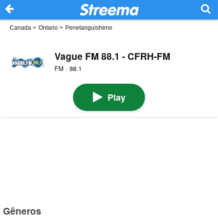
Canada
>
Ontario
>
Penetanguishene
Vague FM 88.1 - CFRH-FM
FM · 88.1
Play
Gêneros