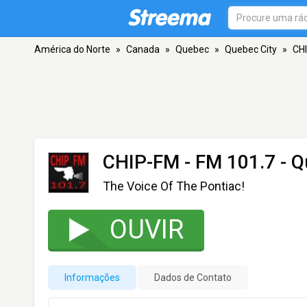
América do Norte
»
Canada
»
Quebec
»
Quebec City
»
CH
CHIP-FM
- FM 101.7 - Q
The Voice Of The Pontiac!
OUVIR
Informações
Dados de Contato