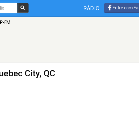
RÁDIO
Entre com Fa
IP-FM
uebec City, QC