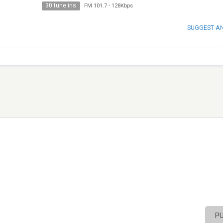
30 tune ins
FM 101.7
-
128Kbps
SUGGEST A
P