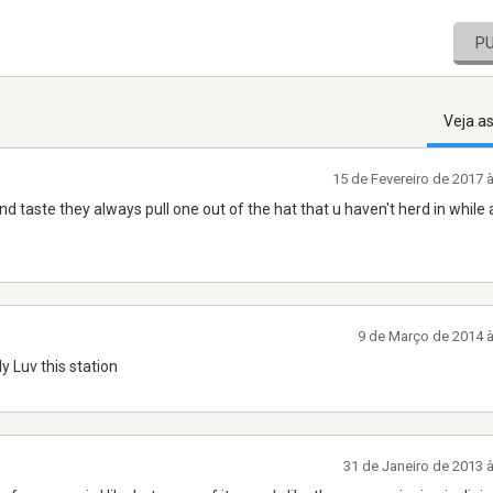
P
Veja a
15 de Fevereiro de 2017 
and taste they always pull one out of the hat that u haven't herd in while
9 de Março de 2014 
y Luv this station
31 de Janeiro de 2013 