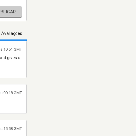
UBLICAR
s Avaliações
às 10:51 GMT
 and gives u
às 00:18 GMT
às 15:58 GMT