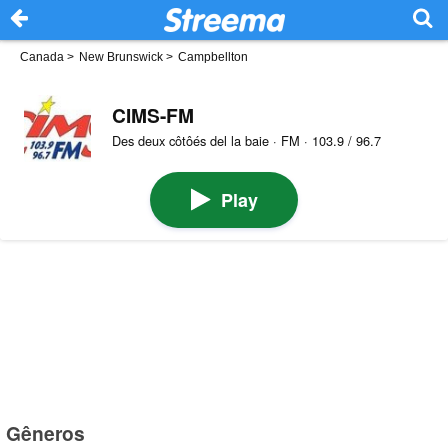
Canada
>
New Brunswick
>
Campbellton
CIMS-FM
Des deux côtôés del la baie · FM · 103.9 / 96.7
Play
Gêneros