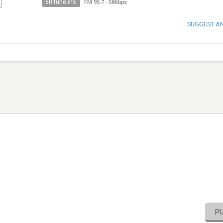
60 tune ins
FM 95.7
-
58Kbps
SUGGEST A
P