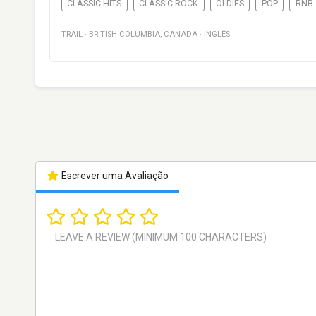
CLASSIC HITS
CLASSIC ROCK
OLDIES
POP
RNB
TRAIL
·
BRITISH COLUMBIA
,
CANADA
·
INGLÊS
Escrever uma Avaliação