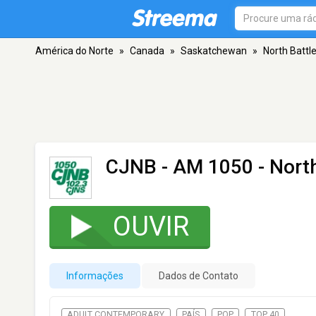
América do Norte
»
Canada
»
Saskatchewan
»
North Battl
CJNB
- AM 1050 - North
OUVIR
Informações
Dados de Contato
ADULT CONTEMPORARY
PAÍS
POP
TOP 40