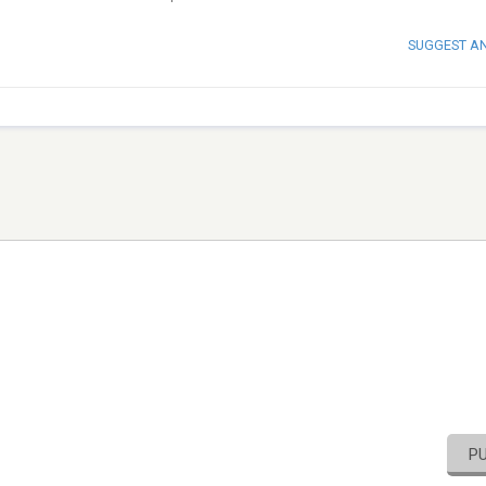
SUGGEST A
P