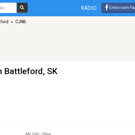
RÁDIO
Entre com Fa
eford
»
CJNB
 Battleford, SK
AM 1050
-
1Kbps