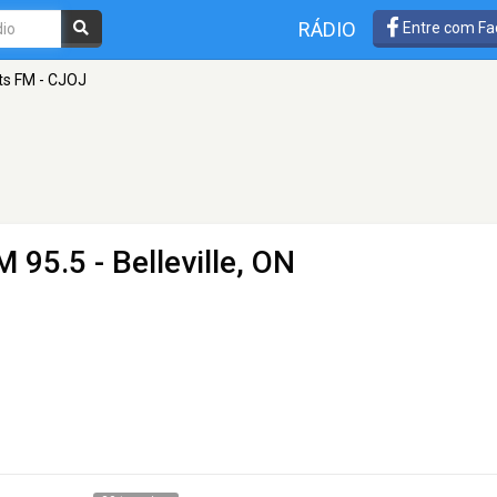
RÁDIO
Entre com Fa
its FM - CJOJ
M 95.5 - Belleville, ON