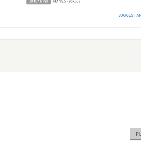
30 tune ins
FM 95.5
-
96Kbps
SUGGEST A
P