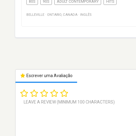
80S
90S
ADULT CONTEMPORARY
HITS
BELLEVILLE
·
ONTARIO
,
CANADA
·
INGLÊS
Escrever uma Avaliação