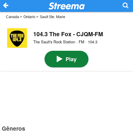
Canada
>
Ontario
>
Sault Ste. Marie
104.3 The Fox - CJQM-FM
The Sault's Rock Station · FM · 104.3
Play
Gêneros