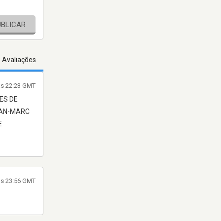
UBLICAR
s Avaliações
às 22:23 GMT
ES DE
EAN-MARC
E
às 23:56 GMT