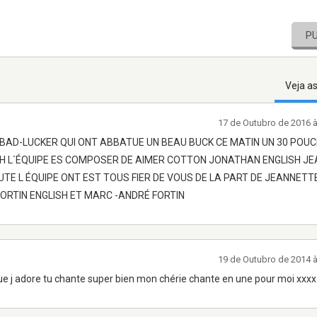
P
Veja a
17 de Outubro de 2016 
S BAD-LUCKER QUI ONT ABBATUE UN BEAU BUCK CE MATIN UN 30 POUC
SH L­`ÉQUIPE ES COMPOSER DE AIMER COTTON JONATHAN ENGLISH J
UTE L ÉQUIPE ONT EST TOUS FIER DE VOUS DE LA PART DE JEANNETT
FORTIN ENGLISH ET MARC -ANDRÉ FORTIN
19 de Outubro de 2014 
ue j adore tu chante super bien mon chérie chante en une pour moi xxxx