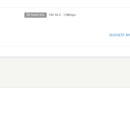
30 tune ins
FM 94.5
-
128Kbps
SUGGEST A