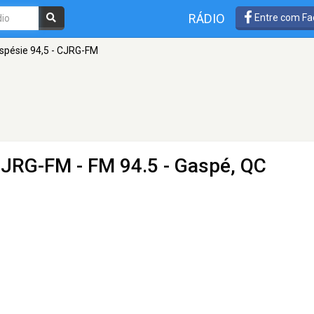
RÁDIO
Entre com Fa
spésie 94,5 - CJRG-FM
 CJRG-FM
- FM 94.5 - Gaspé, QC