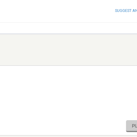
SUGGEST A
P