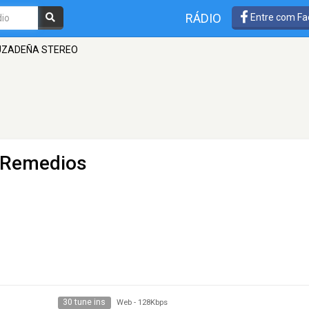
RÁDIO
Entre com Fa
UZADEÑA STEREO
 Remedios
30 tune ins
Web
-
128Kbps