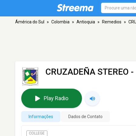
Ámérica do Sul
»
Colombia
»
Antioquia
»
Remedios
»
CR
CRUZADEÑA STEREO
-
Play Radio
Informações
Dados de Contato
COLLEGE