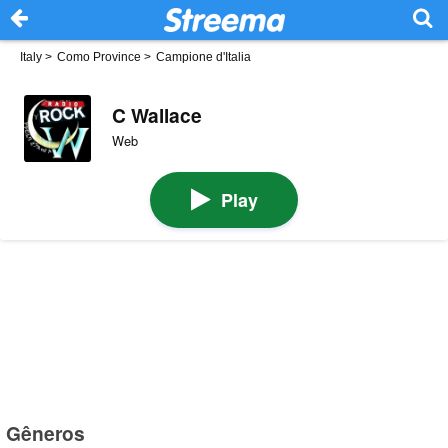
Italy
>
Como Province
>
Campione d'Italia
C Wallace
Web
Play
Gêneros