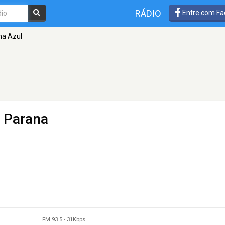
RÁDIO
Entre com Fa
a Azul
- Parana
FM 93.5
-
31Kbps