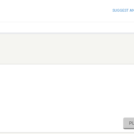
SUGGEST A
P