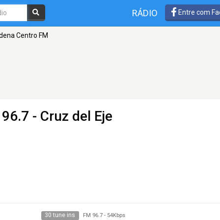
RÁDIO
Entre com Fa
dena Centro FM
96.7 - Cruz del Eje
30 tune ins
FM 96.7
-
54Kbps