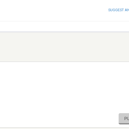
SUGGEST A
P