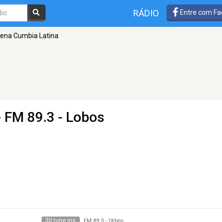
RÁDIO
Entre com Fa
ena Cumbia Latina
 FM 89.3 - Lobos
30 tune ins
FM 89.3
-
1Kbps