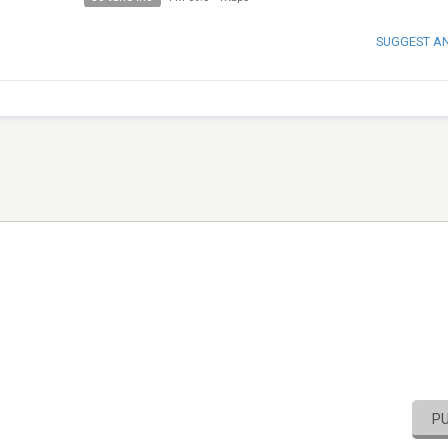
SUGGEST A
P