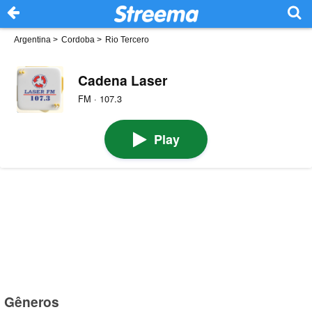
Argentina
>
Cordoba
>
Rio Tercero
Cadena Laser
FM · 107.3
Play
Gêneros