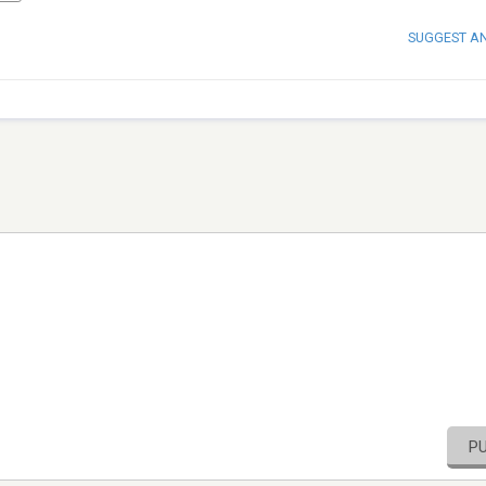
SUGGEST A
P