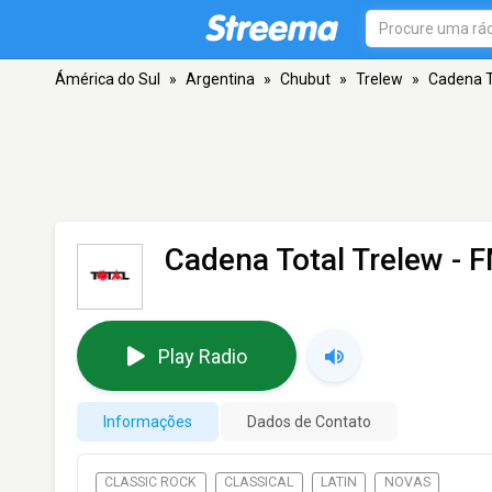
Ámérica do Sul
»
Argentina
»
Chubut
»
Trelew
»
Cadena T
Cadena Total Trelew
- F
Play Radio
Informações
Dados de Contato
CLASSIC ROCK
CLASSICAL
LATIN
NOVAS