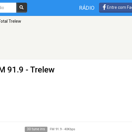
RÁDIO
Entre com Fa
otal Trelew
M 91.9 - Trelew
30 tune ins
FM 91.9
-
40Kbps