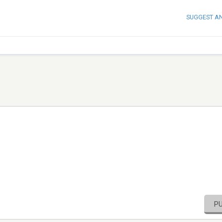
SUGGEST A
P