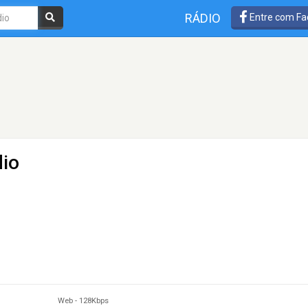
RÁDIO
Entre com Fa
dio
Web
-
128Kbps