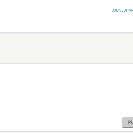
SUGGEST A
P