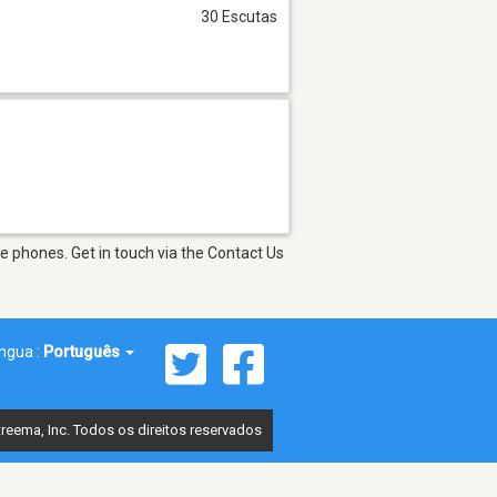
30 Escutas
e phones. Get in touch via the Contact Us
íngua :
Português
reema, Inc. Todos os direitos reservados