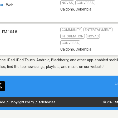
NOVAS
CONVERSA
na
Web
Caldono
,
Colombia
COMMUNITY
ENTERTAINMENT
FM 104.8
INFORMATION
NOVAS
CONVERSA
Caldono
,
Colombia
ne, iPad, iPod Touch, Android, Blackberry, and other app-enabled mobil
Also, find the top new songs, playlists, and music on our website!
L
dade
/
Copyright Policy
/
AdChoices
© 2026 St