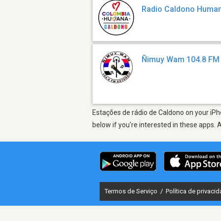
Radio Caldono Huma
Ñimuy Wam 104.8 FM
Estações de rádio de Caldono on your iPho
below if you're interested in these apps. 
Termos de Serviço
/
Política de privaci