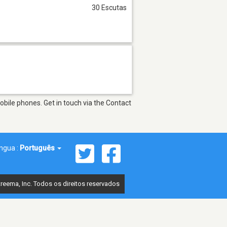
30 Escutas
bile phones. Get in touch via the Contact
íngua :
Português
reema, Inc. Todos os direitos reservados