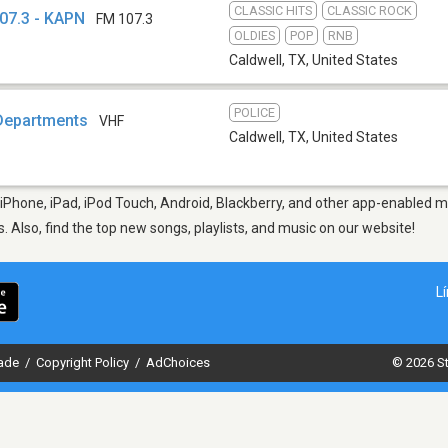
CLASSIC HITS
CLASSIC ROCK
107.3 - KAPN
FM 107.3
OLDIES
POP
RNB
Caldwell, TX
,
United States
POLICE
 Departments
VHF
Caldwell, TX
,
United States
iPhone, iPad, iPod Touch, Android, Blackberry, and other app-enabled mo
s. Also, find the top new songs, playlists, and music on our website!
L
dade
/
Copyright Policy
/
AdChoices
© 2026 St