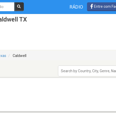
RÁDIO
Entre com Fa
aldwell TX
exas
Caldwell