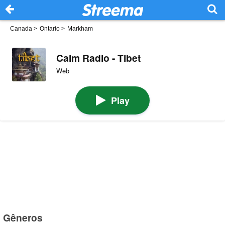
Canada
>
Ontario
>
Markham
Calm Radio - Tibet
Web
Play
Gêneros