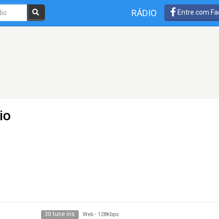
RÁDIO
Entre com Fa
io
30 tune ins
Web
-
128Kbps