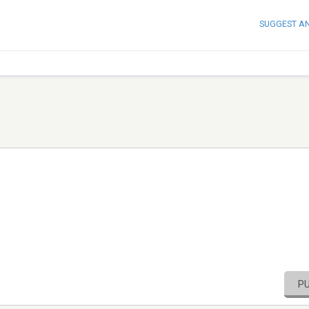
SUGGEST A
P