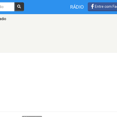
RÁDIO
Entre com Fa
adio