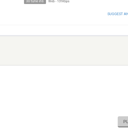
30 tune ins
Web
-
131Kbps
SUGGEST A
P