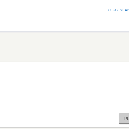
SUGGEST A
P