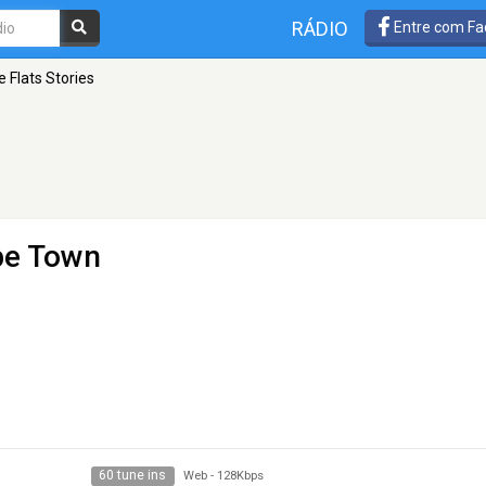
RÁDIO
Entre com Fa
 Flats Stories
pe Town
60 tune ins
Web
-
128Kbps