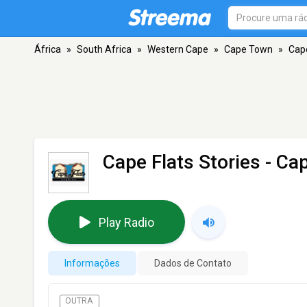
África
»
South Africa
»
Western Cape
»
Cape Town
»
Cape
Cape Flats Stories
- Ca
Play Radio
Informações
Dados de Contato
OUTRA