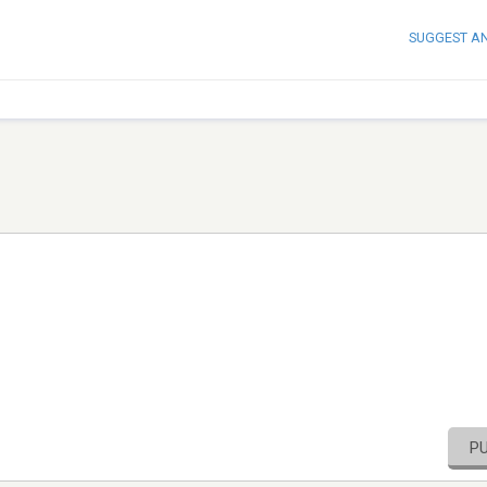
SUGGEST A
P