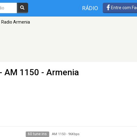
RÁDIO
Entre com Fa
l Radio Armenia
- AM 1150 - Armenia
60 tune ins
AM 1150
-
96Kbps