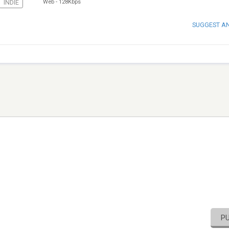
Web
-
128Kbps
INDIE
SUGGEST A
P